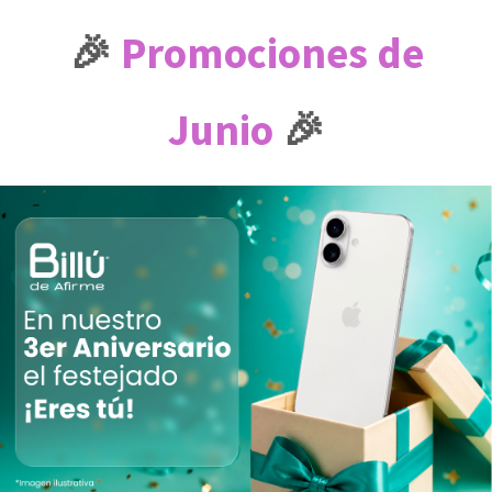
🎉
Promociones de
Junio
🎉