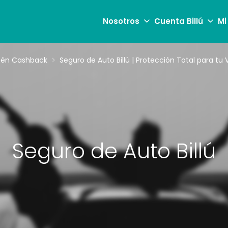
Nosotros
Cuenta Billú
Mi
obtén Cashback
Seguro de Auto Billú | Protección Total para tu 
Seguro de Auto Billú