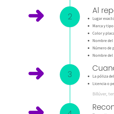
Al re
2
Lugar exacto
Marca y tipo
Color y plac
Nombre del 
Número de p
Nombre del 
Cuand
3
La póliza de
Licencia o p
Billúver, t
Recom
4