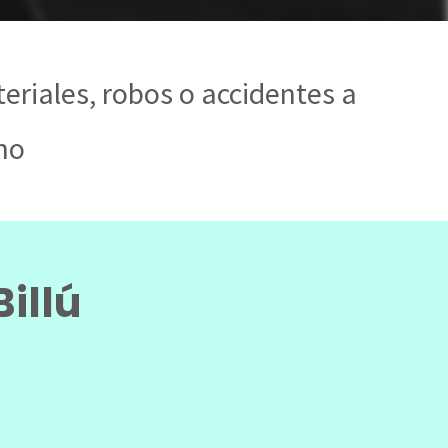
eriales, robos o accidentes a
ino
Billú