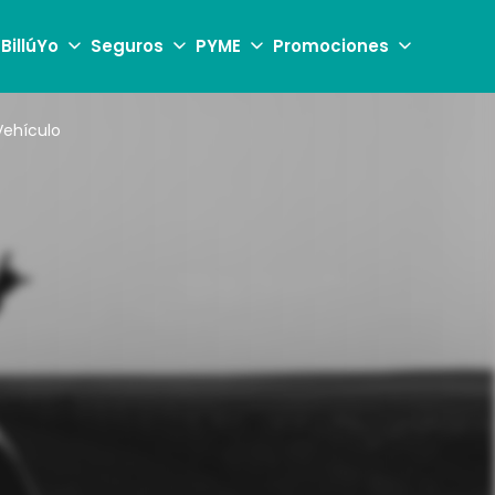
 BillúYo
Seguros
PYME
Promociones
Vehículo